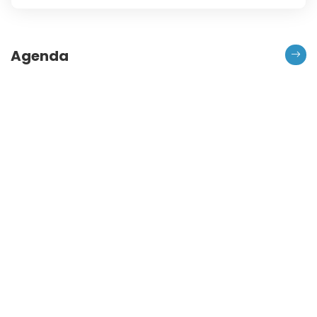
Agenda
Agenda kegiatan dan aktifitas sesuai dengan
kalender pendidikan
Rapat Orang Tua Siswa Kelas 12
11 Mei 2023
Berita, Artikel & Informasi